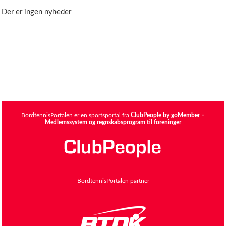
Der er ingen nyheder
BordtennisPortalen er en sportsportal fra
ClubPeople by goMember –
Medlemssystem og regnskabsprogram til foreninger
BordtennisPortalen partner