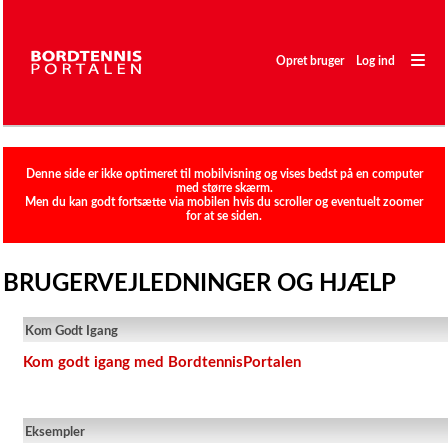
―
―
Opret bruger
Log ind
―
Sæsonplan
Denne side er ikke optimeret til mobilvisning og vises bedst på en computer
med større skærm.
Ratingliste
Men du kan godt fortsætte via mobilen hvis du scroller og eventuelt zoomer
for at se siden.
Holdturnering
Stævne
BRUGERVEJLEDNINGER OG HJÆLP
Spillere
Kom Godt Igang
Klubber
Kom godt igang med BordtennisPortalen
Eksempler