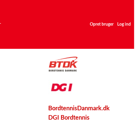
r
Opret bruger
Log ind
BordtennisDanmark.dk
DGI Bordtennis