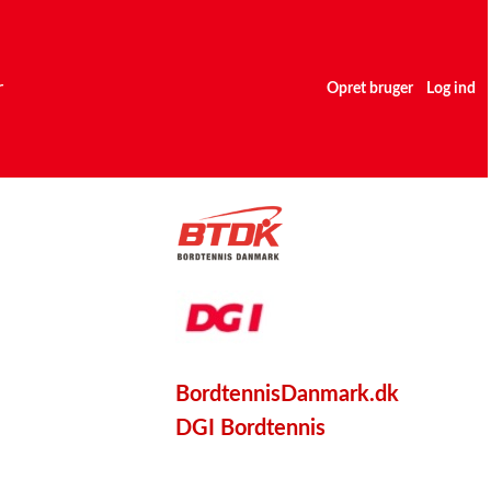
r
Opret bruger
Log ind
BordtennisDanmark.dk
DGI Bordtennis