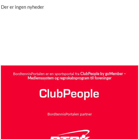
Der er ingen nyheder
BordtennisPortalen er en sportsportal fra
ClubPeople by goMember –
Medlemssystem og regnskabsprogram til foreninger
BordtennisPortalen partner