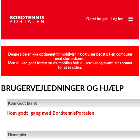
―
―
Opret bruger
Log ind
―
Sæsonplan
Denne side er ikke optimeret til mobilvisning og vises bedst på en computer
med større skærm.
Ratingliste
Men du kan godt fortsætte via mobilen hvis du scroller og eventuelt zoomer
for at se siden.
Holdturnering
Stævne
BRUGERVEJLEDNINGER OG HJÆLP
Spillere
Kom Godt Igang
Klubber
Kom godt igang med BordtennisPortalen
Eksempler