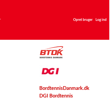
r
Opret bruger
Log ind
BordtennisDanmark.dk
DGI Bordtennis