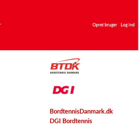
r
Opret bruger
Log ind
BordtennisDanmark.dk
DGI Bordtennis