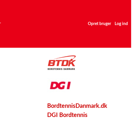
r
Opret bruger
Log ind
BordtennisDanmark.dk
DGI Bordtennis