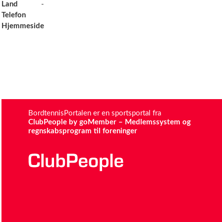
Land
-
Telefon
Hjemmeside
BordtennisPortalen er en sportsportal fra
ClubPeople by goMember – Medlemssystem og
regnskabsprogram til foreninger