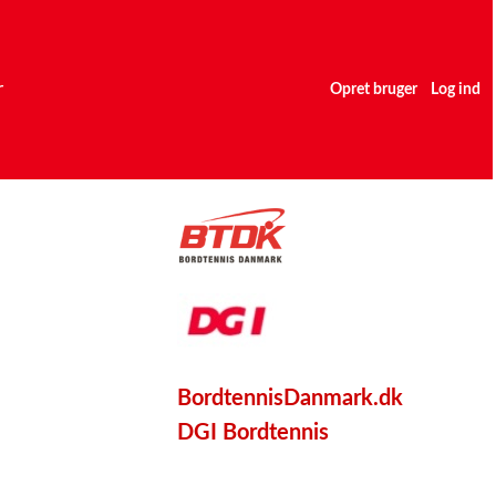
r
Opret bruger
Log ind
BordtennisDanmark.dk
DGI Bordtennis