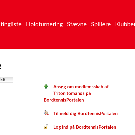
tingliste
Holdturnering
Stævne
Spillere
Klubbe
R
ER
Ansøg om medlemsskab af
Triton tomands på
BordtennisPortalen
Tilmeld dig BordtennisPortalen
Log ind på BordtennisPortalen