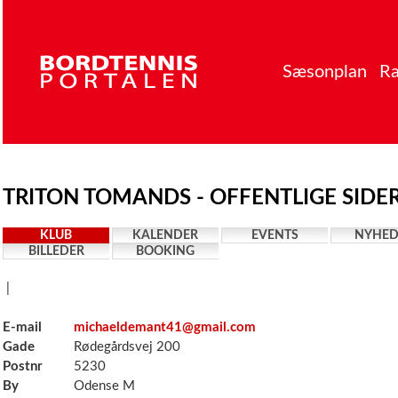
Sæsonplan
Ra
TRITON TOMANDS - OFFENTLIGE SIDE
KLUB
KALENDER
EVENTS
NYHED
BILLEDER
BOOKING
|
E-mail
michaeldemant41@gmail.com
Gade
Rødegårdsvej 200
Postnr
5230
By
Odense M