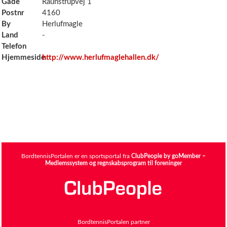
Gade
Raunstrupvej 1
Postnr
4160
By
Herlufmagle
Land
-
Telefon
Hjemmeside
http://www.herlufmaglehallen.dk/
BordtennisPortalen er en sportsportal fra
ClubPeople by goMember –
Medlemssystem og regnskabsprogram til foreninger
BordtennisPortalen partner