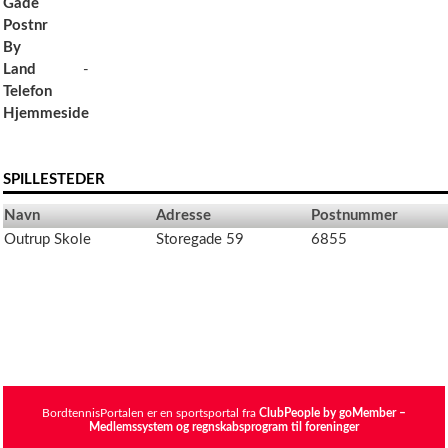
Gade
Postnr
By
Land
-
Telefon
Hjemmeside
SPILLESTEDER
Navn
Adresse
Postnummer
Outrup Skole
Storegade 59
6855
BordtennisPortalen er en sportsportal fra
ClubPeople by goMember –
Medlemssystem og regnskabsprogram til foreninger