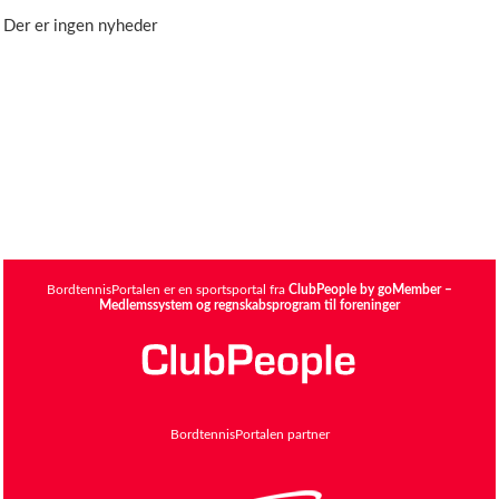
Der er ingen nyheder
BordtennisPortalen er en sportsportal fra
ClubPeople by goMember –
Medlemssystem og regnskabsprogram til foreninger
BordtennisPortalen partner