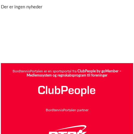
Der er ingen nyheder
BordtennisPortalen er en sportsportal fra
ClubPeople by goMember –
Medlemssystem og regnskabsprogram til foreninger
BordtennisPortalen partner