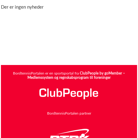
Der er ingen nyheder
BordtennisPortalen er en sportsportal fra
ClubPeople by goMember –
Medlemssystem og regnskabsprogram til foreninger
BordtennisPortalen partner