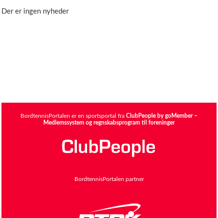
Der er ingen nyheder
BordtennisPortalen er en sportsportal fra
ClubPeople by goMember –
Medlemssystem og regnskabsprogram til foreninger
BordtennisPortalen partner