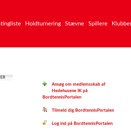
tingliste
Holdturnering
Stævne
Spillere
Klubbe
ER
Ansøg om medlemsskab af
Hedehusene IK på
BordtennisPortalen
Tilmeld dig BordtennisPortalen
Log ind på BordtennisPortalen