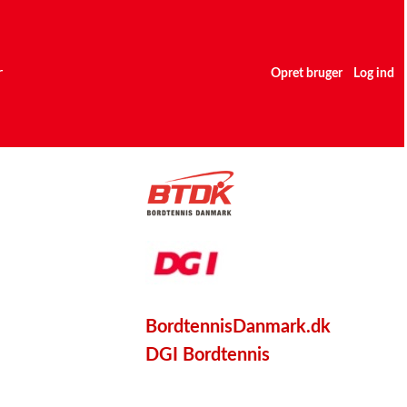
r
Opret bruger
Log ind
BordtennisDanmark.dk
DGI Bordtennis