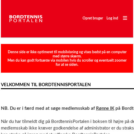
―
―
Opret bruger
Log ind
―
Sæsonplan
Denne side er ikke optimeret til mobilvisning og vises bedst på en computer
med større skærm.
Ratingliste
Men du kan godt fortsætte via mobilen hvis du scroller og eventuelt zoomer
for at se siden.
Holdturnering
Stævne
VELKOMMEN TIL BORDTENNISPORTALEN
Spillere
Klubber
NB. Du er i færd med at søge medlemsskab af
Rønne IK
på Bordt
Når du har tilmeldt dig på BordtennisPortalen i boksen til højre på 
medlemsskab ikke kræver godkendelse af administrator er du straks