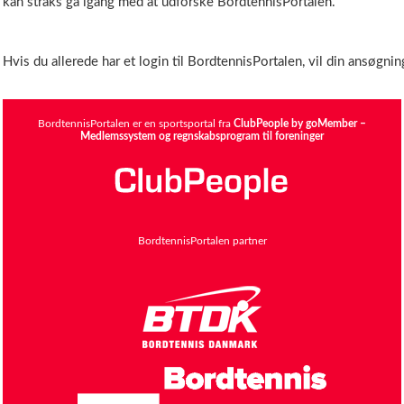
kan straks gå igang med at udforske BordtennisPortalen.
Hvis du allerede har et login til BordtennisPortalen, vil din ansøgning
BordtennisPortalen er en sportsportal fra
ClubPeople by goMember –
Medlemssystem og regnskabsprogram til foreninger
BordtennisPortalen partner