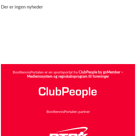
Der er ingen nyheder
BordtennisPortalen er en sportsportal fra
ClubPeople by goMember –
Medlemssystem og regnskabsprogram til foreninger
BordtennisPortalen partner