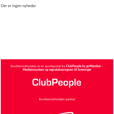
Der er ingen nyheder
BordtennisPortalen er en sportsportal fra
ClubPeople by goMember –
Medlemssystem og regnskabsprogram til foreninger
BordtennisPortalen partner