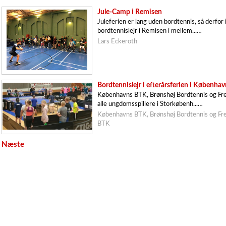
Jule-Camp i Remisen
Juleferien er lang uden bordtennis, så derfor in
bordtennislejr i Remisen i mellem...…
Lars Eckeroth
Bordtennislejr i efterårsferien i Københav
Københavns BTK, Brønshøj Bordtennis og Fre
alle ungdomsspillere i Storkøbenh...…
Københavns BTK, Brønshøj Bordtennis og Fr
BTK
Næste