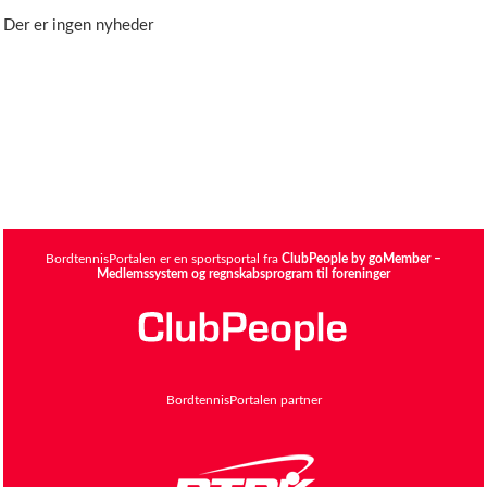
Der er ingen nyheder
BordtennisPortalen er en sportsportal fra
ClubPeople by goMember –
Medlemssystem og regnskabsprogram til foreninger
BordtennisPortalen partner